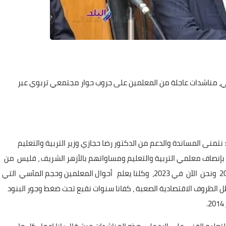
لفني، مناشدات عاجلة من المعلمين على جروب حوار مجتمعي تربوي عبر
: نتمنى المساندة والدعم من الدكتور رضا حجازي وزير التربية والتعليم
لية بإنصاف معلمي التربية والتعليم ومساواتهم بالأزهر الشريف ، فليس من
المعقول ولا المقبول أن يتم التعامل معنا علي أساسي 2014 ونحن الآن في 2023، وكلنا يعلم أحوال المعلمين وحجم المآسي التي
الظروف الاقتصادية الصعبة ، كفانا سنوات نقبع تحت ضغط وجور البنود