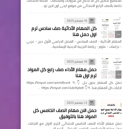
تستطيع تحميل كل ما تحتاج من شروحات وملخصات اسئله امتحانات
خاصة بالصف الرابع الابتدائي من موقع ايجى اون لاين تو…
16 ديسمبر 2023
كل المهام الأدائية صف سادس ترم
اول حمل هنا
المهام الأدائية - الصف السادس - الفصل الدراسي الأول دين - عربي
- دراسات - علوم - رياضة التربية الدينية الإسلامية…
16 ديسمبر 2023
حمل مهام الأداء صف رابع كل المواد
ترم اول هنا
حمل كل المهام بدون حل 👇🏃 https://tinyurl.com/amm8vvnt
اجابات كل المهام هنا 🏃👇 https://tinyurl.com/4dv9ybx9 …
12 ديسمبر 2023
حمل الان مهام الصف الخامس كل
المواد هنا بالتوفيق
حمل مهام الأداء الصف الخامس الابتدائي الترم الاول مع الاجابات
حمل مهام الأداء الصف الخامس الابتدائي الترم الا…