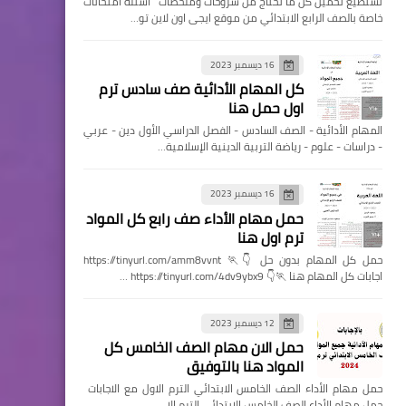
تستطيع تحميل كل ما تحتاج من شروحات وملخصات اسئله امتحانات
خاصة بالصف الرابع الابتدائي من موقع ايجى اون لاين تو…
16 ديسمبر 2023
كل المهام الأدائية صف سادس ترم
اول حمل هنا
المهام الأدائية - الصف السادس - الفصل الدراسي الأول دين - عربي
- دراسات - علوم - رياضة التربية الدينية الإسلامية…
16 ديسمبر 2023
حمل مهام الأداء صف رابع كل المواد
ترم اول هنا
حمل كل المهام بدون حل 👇🏃 https://tinyurl.com/amm8vvnt
اجابات كل المهام هنا 🏃👇 https://tinyurl.com/4dv9ybx9 …
12 ديسمبر 2023
حمل الان مهام الصف الخامس كل
المواد هنا بالتوفيق
حمل مهام الأداء الصف الخامس الابتدائي الترم الاول مع الاجابات
حمل مهام الأداء الصف الخامس الابتدائي الترم الا…