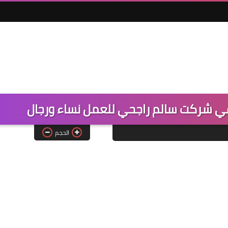
 شركت سالم راجحي للعمل نساء ورجال
الحجم