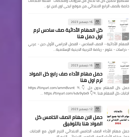
تستطيع تحميل كل ما تحتاج من شروحات وملخصات اسئله امتحانات
خاصة بالصف الرابع الابتدائي من موقع ايجى اون لاين تو…
16 ديسمبر 2023
كل المهام الأدائية صف سادس ترم
اول حمل هنا
المهام الأدائية - الصف السادس - الفصل الدراسي الأول دين - عربي
- دراسات - علوم - رياضة التربية الدينية الإسلامية…
16 ديسمبر 2023
حمل مهام الأداء صف رابع كل المواد
ترم اول هنا
حمل كل المهام بدون حل 👇🏃 https://tinyurl.com/amm8vvnt
اجابات كل المهام هنا 🏃👇 https://tinyurl.com/4dv9ybx9 …
12 ديسمبر 2023
حمل الان مهام الصف الخامس كل
المواد هنا بالتوفيق
حمل مهام الأداء الصف الخامس الابتدائي الترم الاول مع الاجابات
حمل مهام الأداء الصف الخامس الابتدائي الترم الا…