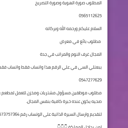
المطلوب صورة الهوية وصورة التصريح
0565112625
السلام عليكم ورحمه الله وبركاته
مطلوب بائع في معرض
المجال غرف النوم والمراتب في جدة
يبعتلي السى في علي الرقم هذا واتساب فقط واتساب فقط
0547277629
مطلوب موظفين مسؤول مشتريات ومخزن للعمل لمطعم ومط
صحيه يكون عنده خبرة كافية بنفس المجال.
لتقديم وارسال السيرة الذاتية على الوتساب رقم 0573757364
لمن بداخل المملكة 👇👇👇