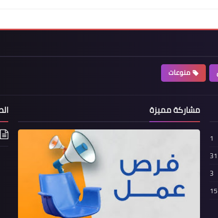
منوعات
مشاركة مميزة
الص
1
31
3
15