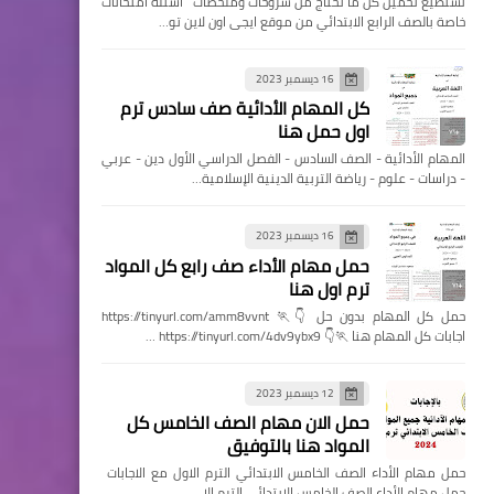
تستطيع تحميل كل ما تحتاج من شروحات وملخصات اسئله امتحانات
خاصة بالصف الرابع الابتدائي من موقع ايجى اون لاين تو…
16 ديسمبر 2023
كل المهام الأدائية صف سادس ترم
اول حمل هنا
المهام الأدائية - الصف السادس - الفصل الدراسي الأول دين - عربي
- دراسات - علوم - رياضة التربية الدينية الإسلامية…
16 ديسمبر 2023
حمل مهام الأداء صف رابع كل المواد
ترم اول هنا
حمل كل المهام بدون حل 👇🏃 https://tinyurl.com/amm8vvnt
اجابات كل المهام هنا 🏃👇 https://tinyurl.com/4dv9ybx9 …
12 ديسمبر 2023
حمل الان مهام الصف الخامس كل
المواد هنا بالتوفيق
حمل مهام الأداء الصف الخامس الابتدائي الترم الاول مع الاجابات
حمل مهام الأداء الصف الخامس الابتدائي الترم الا…