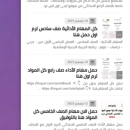
تستطيع تحميل كل ما تحتاج من شروحات وملخصات اسئله امتحانات
خاصة بالصف الرابع الابتدائي من موقع ايجى اون لاين تو…
16 ديسمبر 2023
كل المهام الأدائية صف سادس ترم
اول حمل هنا
المهام الأدائية - الصف السادس - الفصل الدراسي الأول دين - عربي
- دراسات - علوم - رياضة التربية الدينية الإسلامية…
16 ديسمبر 2023
حمل مهام الأداء صف رابع كل المواد
ترم اول هنا
حمل كل المهام بدون حل 👇🏃 https://tinyurl.com/amm8vvnt
اجابات كل المهام هنا 🏃👇 https://tinyurl.com/4dv9ybx9 …
12 ديسمبر 2023
حمل الان مهام الصف الخامس كل
المواد هنا بالتوفيق
حمل مهام الأداء الصف الخامس الابتدائي الترم الاول مع الاجابات
حمل مهام الأداء الصف الخامس الابتدائي الترم الا…