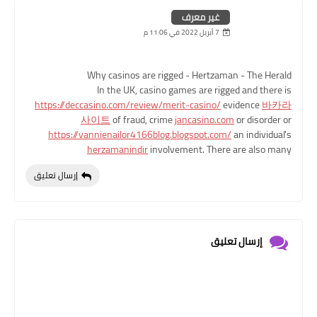
غير معرف
7 أبريل 2022 في 11:06 م
Why casinos are rigged - Hertzaman - The Herald
In the UK, casino games are rigged and there is
https://deccasino.com/review/merit-casino/
evidence
바카라
사이트
of fraud, crime
jancasino.com
or disorder or
https://vannienailor4166blog.blogspot.com/
an individual's
herzamanindir
involvement. There are also many
إرسال تعليق
إرسال تعليق