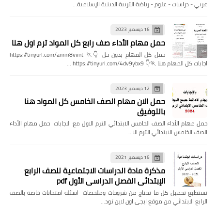
عربي - دراسات - علوم - رياضة التربية الدينية الإسلامية…
16 ديسمبر 2023
حمل مهام الأداء صف رابع كل المواد ترم اول هنا
حمل كل المهام بدون حل 👇🏃 https://tinyurl.com/amm8vvnt
اجابات كل المهام هنا 🏃👇 https://tinyurl.com/4dv9ybx9 …
12 ديسمبر 2023
حمل الان مهام الصف الخامس كل المواد هنا
بالتوفيق
حمل مهام الأداء الصف الخامس الابتدائي الترم الاول مع الاجابات حمل مهام الأداء
الصف الخامس الابتدائي الترم الا…
16 ديسمبر 2021
مذكرة مادة الدراسات الاجتماعية للصف الرابع
الإبتدائي الفصل الدراسي الأول pdf
تستطيع تحميل كل ما تحتاج من شروحات وملخصات اسئله امتحانات خاصة بالصف
الرابع الابتدائي من موقع ايجى اون لاين تود…