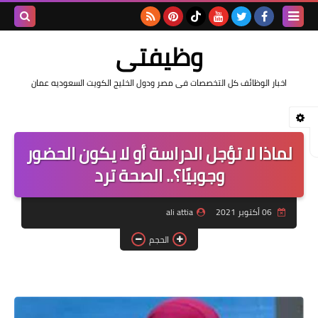
بحث هذه
وظيفتى
المدونة
اخبار الوظائف كل التخصصات فى مصر ودول الخليج الكويت السعوديه عمان
الإلكتروني
لماذا لا تؤجل الدراسة أو لا يكون الحضور
وجوبيًا؟.. الصحة ترد
06 أكتوبر 2021
ali attia
الحجم