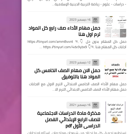
- دراسات - علوم - رياضة التربية الدينية الإسلامية…
16 ديسمبر 2023
حمل مهام الأداء صف رابع كل المواد
ترم اول هنا
حمل كل المهام بدون حل 👇🏃 https://tinyurl.com/amm8vvnt
اجابات كل المهام هنا 🏃👇 https://tinyurl.com/4dv9ybx9 …
12 ديسمبر 2023
حمل الان مهام الصف الخامس كل
المواد هنا بالتوفيق
حمل مهام الأداء الصف الخامس الابتدائي الترم الاول مع الاجابات
حمل مهام الأداء الصف الخامس الابتدائي الترم الا…
16 ديسمبر 2021
مذكرة مادة الدراسات الاجتماعية
للصف الرابع الإبتدائي الفصل
الدراسي الأول pdf
تستطيع تحميل كل ما تحتاج من شروحات وملخصات اسئله امتحانات