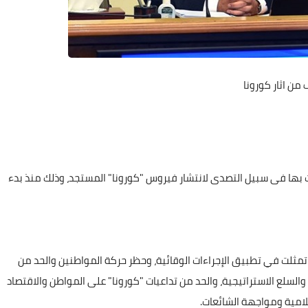
 من اثار كورونا
ت بها فى سبيل التصدى لانتشار فيروس "كورونا" المستجد، وذلك منذ بدء
ير إلى أنه تم، في ضوء ذلك، العمل على 6 محاور تمثلت في تطبيق الإجراءات الوقائية، وحظر حركة المواطنين والحد من
 والسلع الاستراتيجية، والحد من تداعيات "كورونا" على المواطن والاقتصاد
علامية ومواجهة الشائعات.