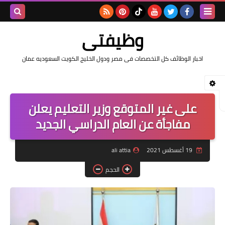
بحث هذه
وظيفتى
المدونة
اخبار الوظائف كل التخصصات فى مصر ودول الخليج الكويت السعوديه عمان
الإلكتروني
على غير المتوقع وزير التعليم يعلن
مفاجأة عن العام الدراسي الجديد
19 أغسطس 2021
ali attia
الحجم