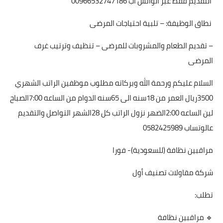
التقديم فقط عبر الواتس اب 00966532747186
نطاق الوظيفة: – تلبية احتياجات المرضى
– تقديم الطعام والمشروبات للمرضى – تنظيف وترتيب غرف
المرضى
السلام عليكم ورحمة الله وبركاته مطلوب موظفين الراتب الشهري
3500ريال العمر من 18سنه الى 65سنه الدوام من الساعه 7:00الصباح
لين الساعه 2:00الضهر نزول الراتب كل 28الشهر التواصل والتقديم
عالوتساب 0582425989
مراقبين نظافة (للسعودية)- فورا
شركة مقاولات تصنيف أول
تطلب:
🔹 مراقبين نظافة