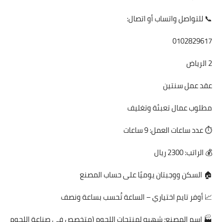
📞 للتواصل واتساب أو اتصال:
0102829617
2 الرياض
عقد عمل سنتين
مطلوب عمال تعبئة وتغليف
⏱ عدد ساعات العمل: 9 ساعات
💰 الراتب: 2300 ريال
🏠 السكن ووجبتان يوميًا على حساب المصنع
📈 أوفر تايم اختياري – الساعة تُحسب بساعة ونصف
🏭 اسم المصنع: شهيه لمنتجات اللحوم (متخصص في صناعة اللحوم