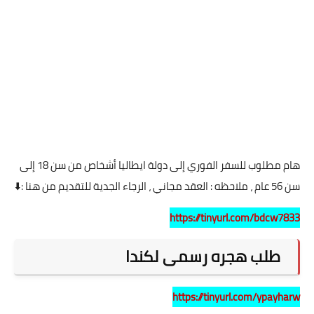
هام مطلوب للسفر الفوري إلى دولة ايطاليا أشخاص من سن 18 إلى
سن 56 عام ، ملاحظه : العقد مجاني ، الرجاء الجدية للتقديم من هنا :
⬇️
https://tinyurl.com/bdcw7833
طلب هجره رسمى لكندا
https://tinyurl.com/ypayharw