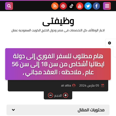
بحث هذه
وظيفتى
المدونة
اخبار الوظائف كل التخصصات فى مصر ودول الخليج الكويت السعوديه عمان
الإلكتروني
هام مطلوب للسفر الفوري إلى دولة
ايطاليا أشخاص من سن 18 إلى سن 56
عام ، ملاحظه : العقد مجاني ،
05 مارس 2024
ali attia
الحجم
محتويات المقال