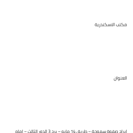
مكتب الاسكندرية
العنوان
ابراج صفوة سموحة – طريق 14 مايو – برج 3 الدور الثالث – امام