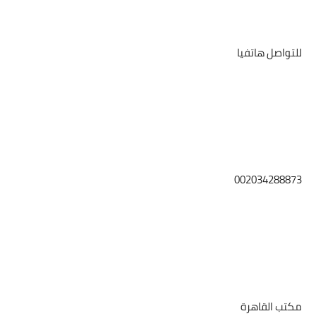
للتواصل هاتفيا
002034288873
مكتب القاهرة