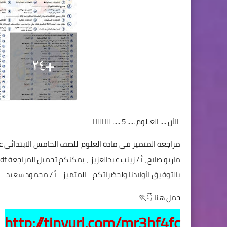
الأن .... العـلوم ..... 5 ..... 🏃‍♀️🏃‍♂️
مراجعة المتميز في مادة العلوم للصف الخامس الابتدائي علي 
بالتوفيق لأولادنا ولحضراتكم - المتميز - أ / محمود سعيد
حمل هنا 👇🏃
http://tinyurl.com/mr3hf4fc