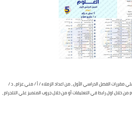
مقررات الفصل الدراسي الأول ، من اعداد الزملاء / أ / مني عزام ، د /
ماريو صلاح ، أ / زينب عبدالعزيز ، يمكنكم تحميل المراجعة pdf من خلال اول رابط في التعليقات أو من خلال جروب المتميز علي التلجرام ،