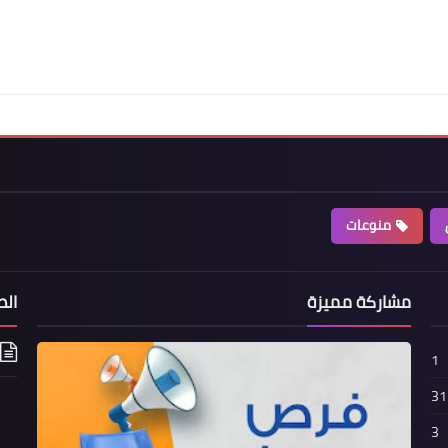
منوعات
مشاركة مميزة
الص
1
31
3