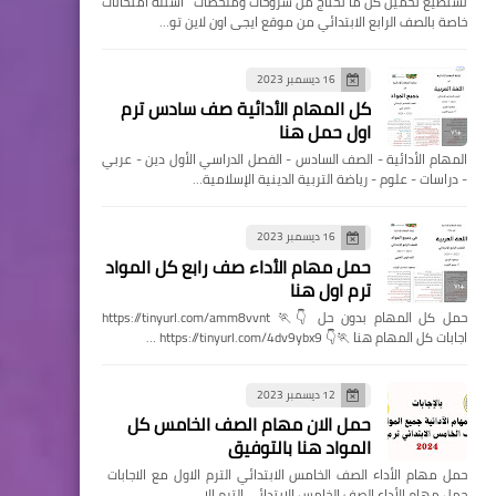
تستطيع تحميل كل ما تحتاج من شروحات وملخصات اسئله امتحانات
خاصة بالصف الرابع الابتدائي من موقع ايجى اون لاين تو…
16 ديسمبر 2023
كل المهام الأدائية صف سادس ترم
اول حمل هنا
المهام الأدائية - الصف السادس - الفصل الدراسي الأول دين - عربي
- دراسات - علوم - رياضة التربية الدينية الإسلامية…
16 ديسمبر 2023
حمل مهام الأداء صف رابع كل المواد
ترم اول هنا
حمل كل المهام بدون حل 👇🏃 https://tinyurl.com/amm8vvnt
اجابات كل المهام هنا 🏃👇 https://tinyurl.com/4dv9ybx9 …
12 ديسمبر 2023
حمل الان مهام الصف الخامس كل
المواد هنا بالتوفيق
حمل مهام الأداء الصف الخامس الابتدائي الترم الاول مع الاجابات
حمل مهام الأداء الصف الخامس الابتدائي الترم الا…