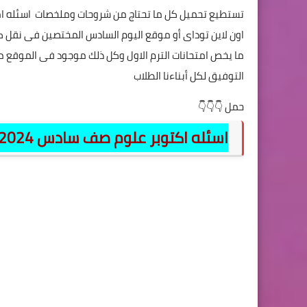
تستطيع تحميل كل ما تحتاج من شروحات وملخصات اسئله ام
اون لاين توداى أو موقع اليوم السادس المختصين فى نقل كل
ما يخص امتحانات الترم الاول وكل ذلك موجود فى الموقع ملخ
التوفيق لكل أبناءنا الطلاب
حمل 👇👇👇
اسئله اكتوبر علوم صف سادس 2024