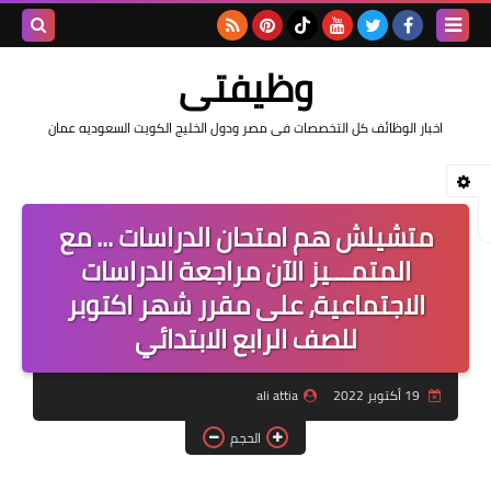
بحث هذه
وظيفتى
المدونة
اخبار الوظائف كل التخصصات فى مصر ودول الخليج الكويت السعوديه عمان
الإلكتروني
متشيلش هم امتحان الدراسات ... مع
المتمـــيز الآن مراجعة الدراسات
الاجتماعية، على مقرر شهر اكتوبر
للصف الرابع الابتدائي
19 أكتوبر 2022
ali attia
الحجم