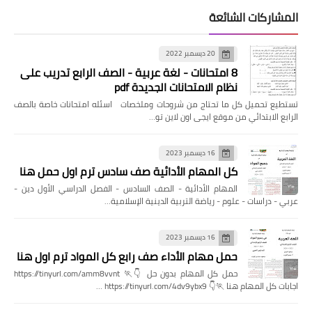
المشاركات الشائعة
20 ديسمبر 2022
8 امتحانات - لغة عربية - الصف الرابع تدريب على
نظام الامتحانات الجديدة pdf
تستطيع تحميل كل ما تحتاج من شروحات وملخصات اسئله امتحانات خاصة بالصف
الرابع الابتدائي من موقع ايجى اون لاين تو…
16 ديسمبر 2023
كل المهام الأدائية صف سادس ترم اول حمل هنا
المهام الأدائية - الصف السادس - الفصل الدراسي الأول دين -
عربي - دراسات - علوم - رياضة التربية الدينية الإسلامية…
16 ديسمبر 2023
حمل مهام الأداء صف رابع كل المواد ترم اول هنا
حمل كل المهام بدون حل 👇🏃 https://tinyurl.com/amm8vvnt
اجابات كل المهام هنا 🏃👇 https://tinyurl.com/4dv9ybx9 …