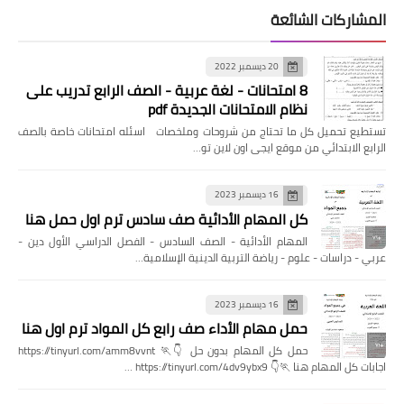
المشاركات الشائعة
20 ديسمبر 2022
8 امتحانات - لغة عربية - الصف الرابع تدريب على
نظام الامتحانات الجديدة pdf
تستطيع تحميل كل ما تحتاج من شروحات وملخصات اسئله امتحانات خاصة بالصف
الرابع الابتدائي من موقع ايجى اون لاين تو…
16 ديسمبر 2023
كل المهام الأدائية صف سادس ترم اول حمل هنا
المهام الأدائية - الصف السادس - الفصل الدراسي الأول دين -
عربي - دراسات - علوم - رياضة التربية الدينية الإسلامية…
16 ديسمبر 2023
حمل مهام الأداء صف رابع كل المواد ترم اول هنا
حمل كل المهام بدون حل 👇🏃 https://tinyurl.com/amm8vvnt
اجابات كل المهام هنا 🏃👇 https://tinyurl.com/4dv9ybx9 …