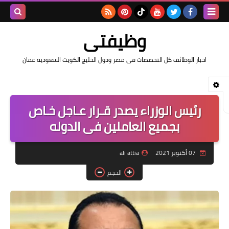
بحث هذه
وظيفتى
المدونة
اخبار الوظائف كل التخصصات فى مصر ودول الخليج الكويت السعوديه عمان
الإلكتروني
رئيس الوزراء يصدر قـرار عـاجل خـاص
بجميع العاملين فى الدوله
07 أكتوبر 2021
ali attia
الحجم