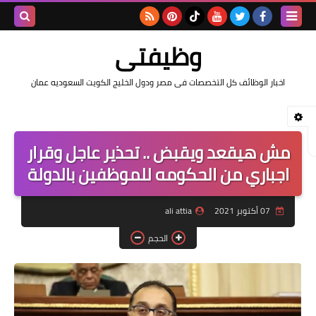
بحث هذه
وظيفتى
المدونة
اخبار الوظائف كل التخصصات فى مصر ودول الخليج الكويت السعوديه عمان
الإلكتروني
مش هيقعد ويقبض .. تحذير عاجل وقرار
اجباري من الحكومه للموظفين بالدولة
07 أكتوبر 2021
ali attia
الحجم