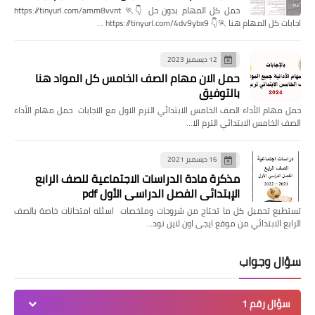
حمل كل المهام بدون حل 👇🏃 https://tinyurl.com/amm8vvnt
اجابات كل المهام هنا 🏃👇 https://tinyurl.com/4dv9ybx9 …
12 ديسمبر 2023
حمل الان مهام الصف الخامس كل المواد هنا
بالتوفيق
حمل مهام الأداء الصف الخامس الابتدائي الترم الاول مع الاجابات حمل مهام الأداء
الصف الخامس الابتدائي الترم الا…
16 ديسمبر 2021
مذكرة مادة الدراسات الاجتماعية للصف الرابع
الإبتدائي الفصل الدراسي الأول pdf
تستطيع تحميل كل ما تحتاج من شروحات وملخصات اسئله امتحانات خاصة بالصف
الرابع الابتدائي من موقع ايجى اون لاين تود…
سؤال وجواب
سؤال رقم 1