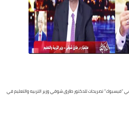
عي "فيسبوك" تصريحات للدكتور طارق شوقي وزير التربيه والتعليم في