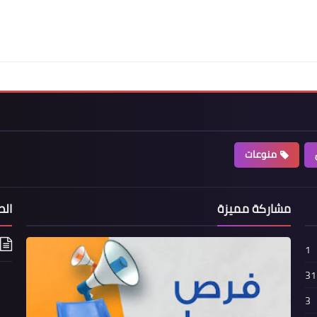
منوعات
مشاركة مميزة
الص
1
31
3