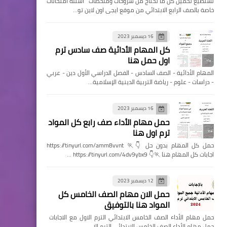
تستطيع تحميل كل ما تحتاج من شروحات وملخصات اسئله امتحانات
خاصة بالصف الرابع الابتدائي من موقع ايجى اون لاين تو…
16 ديسمبر 2023
كل المهام الأدائية صف سادس ترم
اول حمل هنا
المهام الأدائية - الصف السادس - الفصل الدراسي الأول دين - عربي
- دراسات - علوم - رياضة التربية الدينية الإسلامية…
16 ديسمبر 2023
حمل مهام الأداء صف رابع كل المواد
ترم اول هنا
حمل كل المهام بدون حل 👇🏃 https://tinyurl.com/amm8vvnt
اجابات كل المهام هنا 🏃👇 https://tinyurl.com/4dv9ybx9 …
12 ديسمبر 2023
حمل الان مهام الصف الخامس كل
المواد هنا بالتوفيق
حمل مهام الأداء الصف الخامس الابتدائي الترم الاول مع الاجابات
حمل مهام الأداء الصف الخامس الابتدائي الترم الا…