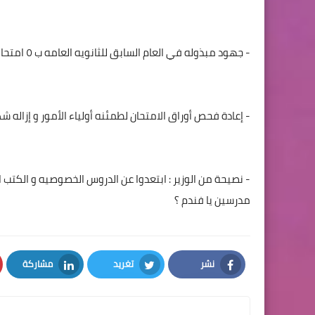
- جهود مبذوله في العام السابق للثانويه العامه ب ٥ امتحانات .. ٣ تجريبيه .. ١ الامتحان الأساسي ... التظلمات
- إعادة فحص أوراق الامتحان لطمئنه أولياء الأمور و إزاله 
- نصيحة من الوزير : ابتعدوا عن الدروس الخصوصيه و الكتب
مدرسين يا فندم ؟
نشر
تغريد
مشاركة
LinkedIn
Twitter
Facebook