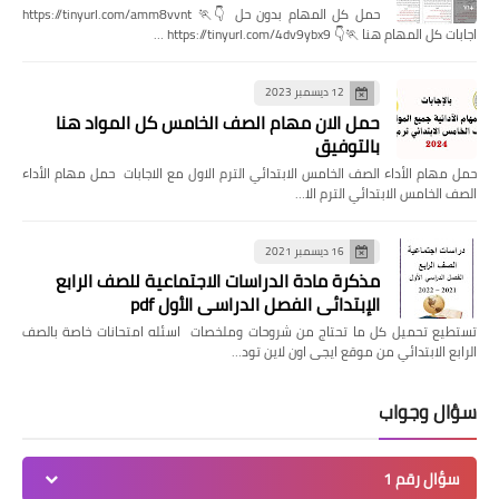
حمل كل المهام بدون حل 👇🏃 https://tinyurl.com/amm8vvnt
اجابات كل المهام هنا 🏃👇 https://tinyurl.com/4dv9ybx9 …
12 ديسمبر 2023
حمل الان مهام الصف الخامس كل المواد هنا
بالتوفيق
حمل مهام الأداء الصف الخامس الابتدائي الترم الاول مع الاجابات حمل مهام الأداء
الصف الخامس الابتدائي الترم الا…
16 ديسمبر 2021
مذكرة مادة الدراسات الاجتماعية للصف الرابع
الإبتدائي الفصل الدراسي الأول pdf
تستطيع تحميل كل ما تحتاج من شروحات وملخصات اسئله امتحانات خاصة بالصف
الرابع الابتدائي من موقع ايجى اون لاين تود…
سؤال وجواب
سؤال رقم 1