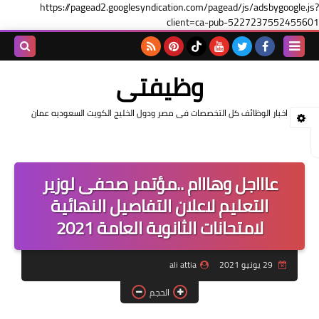
https://pagead2.googlesyndication.com/pagead/js/adsbygoogle.js?
client=ca-pub-5227237552455601
بحث هذه
وظيفتى
المدونة
اخبار الوظائف كل التخصصات فى مصر ودول الخليج الكويت السعوديه عمان
الإلكتروني
عاااجل وهااام ..مؤتمر صحفى لوزير
التعليم لاعلان التفاصيل النهائية
لامتحانات الثانوية العامة 2021
29 يونيو 2021
ali attia
الحجم