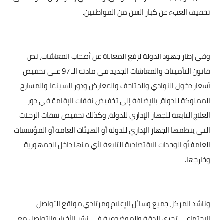
تخفيف العبء عن كبار السن من المواطنين.
وفي إطار جهود الدولة لرفع المعاناة عن أصحاب المعاشات، نص
قانون التأمينات والمعاشات الجديد في مادته الـ 97 على تخفيض
أسعار دخول النوادي والمتاحف والمعارض ودور السينما والمسارح
المملوكة للدولة، بالإضافة إلى تخفيض نفقات الإقامة في دور
العلاج التابعة للجهاز الإداري للدولة، وكذلك تخفيض نفقات الرحلات
التي ينظمها الجهاز الإداري للدولة أو الهيئات العامة أو المؤسسات
العامة أو الوحدات الاقتصادية التابعة لأي منها داخل الجمهورية
وخارجها.
وناشد المركز، جميع وسائل الإعلام ومرتادي مواقع التواصل
الاجتماعي تحري الدقة والموضوعية ‏في نشر الأخبار والتواصل مع