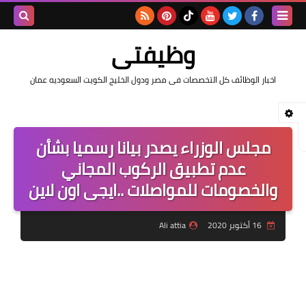
بحث هذه
وظيفتى
المدونة
اخبار الوظائف كل التخصصات فى مصر ودول الخليج الكويت السعوديه عمان
الإلكتروني
مجلس الوزراء يصدر بيانا رسميا بشأن
عدم تطبيق الركوب المجاني
والخصومات للمواصلات ..ايجى اون لاين
16 أكتوبر 2020
Ali attia