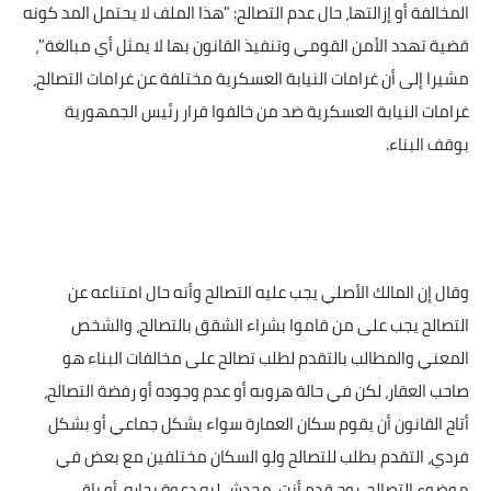
المخالفة أو إزالتها، حال عدم التصالح: "هذا الملف لا يحتمل المد كونه
قضية تهدد الأمن القومي وتنفيذ القانون بها لا يمثل أي مبالغة"،
مشيرا إلى أن غرامات النيابة العسكرية مختلفة عن غرامات التصالح،
غرامات النيابة العسكرية ضد من خالفوا قرار رئيس الجمهورية
بوقف البناء.
وقال إن المالك الأصلي يجب عليه التصالح وأنه حال امتناعه عن
التصالح يجب على من قاموا بشراء الشقق بالتصالح، والشخص
المعني والمطالب بالتقدم لطلب تصالح على مخالفات البناء هو
صاحب العقار، لكن في حالة هروبه أو عدم وجوده أو رفضة التصالح،
أتاح القانون أن يقوم سكان العمارة سواء بشكل جماعي أو بشكل
فردي، التقدم بطلب للتصالح ولو السكان مختلفين مع بعض في
موضوع التصالح، روح قدم أنت، محدش ليه دعوة بجاره، أو باقي