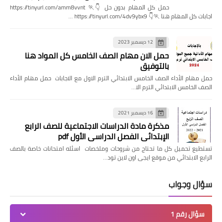
حمل كل المهام بدون حل 👇🏃 https://tinyurl.com/amm8vvnt
اجابات كل المهام هنا 🏃👇 https://tinyurl.com/4dv9ybx9 …
12 ديسمبر 2023
حمل الان مهام الصف الخامس كل المواد هنا
بالتوفيق
حمل مهام الأداء الصف الخامس الابتدائي الترم الاول مع الاجابات حمل مهام الأداء
الصف الخامس الابتدائي الترم الا…
16 ديسمبر 2021
مذكرة مادة الدراسات الاجتماعية للصف الرابع
الإبتدائي الفصل الدراسي الأول pdf
تستطيع تحميل كل ما تحتاج من شروحات وملخصات اسئله امتحانات خاصة بالصف
الرابع الابتدائي من موقع ايجى اون لاين تود…
سؤال وجواب
سؤال رقم 1