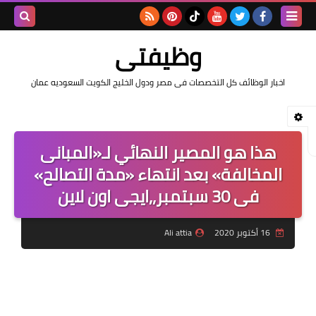
بحث هذه
وظيفتى
المدونة
اخبار الوظائف كل التخصصات فى مصر ودول الخليج الكويت السعوديه عمان
الإلكتروني
هذا هو المصير النهائي لـ«المبانى
المخالفة» بعد انتهاء «مدة التصالح»
فى 30 سبتمبر,,ايجى اون لاين
16 أكتوبر 2020
Ali attia