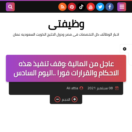
بحث هذه
وظيفتى
المدونة
اخبار الوظائف كل التخصصات فى مصر ودول الخليج الكويت السعوديه عمان
الإلكتروني
عاجل من المالية :وقف تنفيذ هذه
الاحكام والقرارات فورا ..اليوم السادس
08 سبتمبر 2021
Ali attia
الحجم