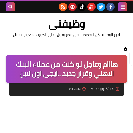
بحث هذه
وظيفتى
المدونة
اخبار الوظائف كل التخصصات فى مصر ودول الخليج الكويت السعوديه عمان
الإلكتروني
هااام وعاجل لو كنت من عملاء البنك
الاهلي وقرار جديد ..ايجى اون لاين
16 أكتوبر 2020
Ali attia