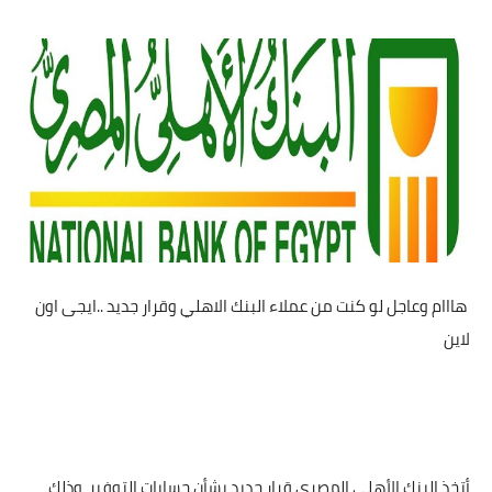
هااام وعاجل لو كنت من عملاء البنك الاهلي وقرار جديد ..ايجى اون
لاين
أتخذ البنك الأهلي المصري قرار جديد بشأن حسابات التوفير، وذلك