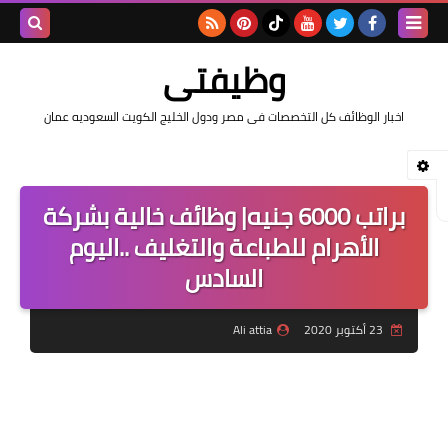
بحث هذه
وظيفتى
المدونة
اخبار الوظائف كل التخصصات فى مصر ودول الخليج الكويت السعوديه عمان
الإلكتروني
براتب 6000 جنيه| وظائف خالية بشركة
الأهرام للطباعة والتغليف ..اليوم
السادس
23 أكتوبر 2020
Ali attia