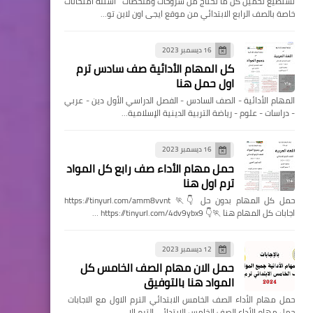
تستطيع تحميل كل ما تحتاج من شروحات وملخصات اسئله امتحانات
خاصة بالصف الرابع الابتدائي من موقع ايجى اون لاين تو…
16 ديسمبر 2023
كل المهام الأدائية صف سادس ترم
اول حمل هنا
المهام الأدائية - الصف السادس - الفصل الدراسي الأول دين - عربي
- دراسات - علوم - رياضة التربية الدينية الإسلامية…
16 ديسمبر 2023
حمل مهام الأداء صف رابع كل المواد
ترم اول هنا
حمل كل المهام بدون حل 👇🏃 https://tinyurl.com/amm8vvnt
اجابات كل المهام هنا 🏃👇 https://tinyurl.com/4dv9ybx9 …
12 ديسمبر 2023
حمل الان مهام الصف الخامس كل
المواد هنا بالتوفيق
حمل مهام الأداء الصف الخامس الابتدائي الترم الاول مع الاجابات
حمل مهام الأداء الصف الخامس الابتدائي الترم الا…