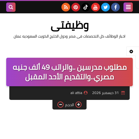
بحث هذه
وظيفتى
المدونة
اخبار الوظائف كل التخصصات فى مصر ودول الخليج الكويت السعوديه عمان
الإلكتروني
مطلوب مدرسين ..والراتب 49 ألف جنيه
مصري..والتقديم الأحد المقبل
31 ديسمبر 2026
ali attia
الحجم