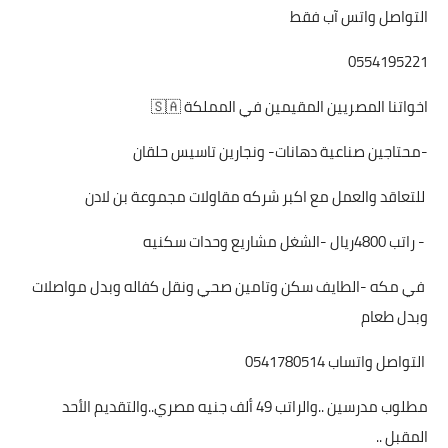
التواصل واتس آب فقط
0554195221
اخواتنا المصريين المقيمين في المملكة 🇸🇦
-محتاجين صناعية دهانات- ونجارين تاسيس حلقان
للتعاقد والعمل مع اكبر شركه مقاولات مجموعة بن لادن
- راتب 4800ريال -الشغل مشاريع وحدات سكنيه
في مكه -الطايف سكن وتامين صحي ونقل كفاله وبدل مواصلات
وبدل طعام
التواصل واتساب 0541780514
مطلوب مدرسين ..والراتب 49 ألف جنيه مصري..والتقديم الأحد
المقبل ..