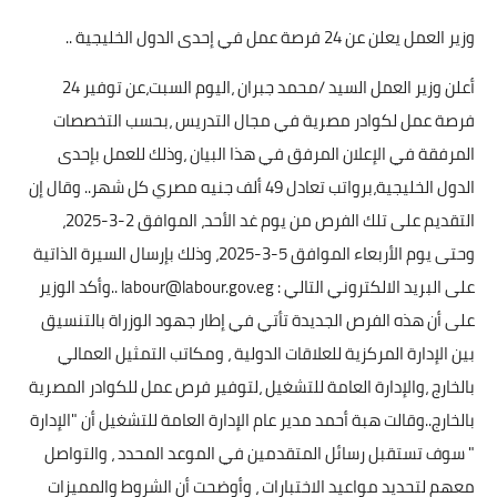
وزير العمل يعلن عن 24 فرصة عمل في إحدى الدول الخليجية ..
أعلن وزير العمل السيد /محمد جبران ،اليوم السبت،عن توفير 24
فرصة عمل لكوادر مصرية في مجال التدريس ،بحسب التخصصات
المرفقة في الإعلان المرفق في هذا البيان ،وذلك للعمل بإحدى
الدول الخليجية،برواتب تعادل 49 ألف جنيه مصري كل شهر.. وقال إن
التقديم على تلك الفرص من يوم غد الأحد، الموافق 2-3-2025،
وحتى يوم الأربعاء الموافق 5-3-2025، وذلك بإرسال السيرة الذاتية
على البريد الالكتروني التالي : labour@labour.gov.eg ..وأكد الوزير
على أن هذه الفرص الجديدة تأتي في إطار جهود الوزراة بالتنسيق
بين الإدارة المركزية للعلاقات الدولية ، ومكاتب التمثيل العمالي
بالخارج ،والإدارة العامة للتشغيل ،لتوفير فرص عمل للكوادر المصرية
بالخارج..وقالت هبة أحمد مدير عام الإدارة العامة للتشغيل أن "الإدارة
" سوف تستقبل رسائل المتقدمين في الموعد المحدد ، والتواصل
معهم لتحديد مواعيد الاختبارات ، وأوضحت أن الشروط والمميزات