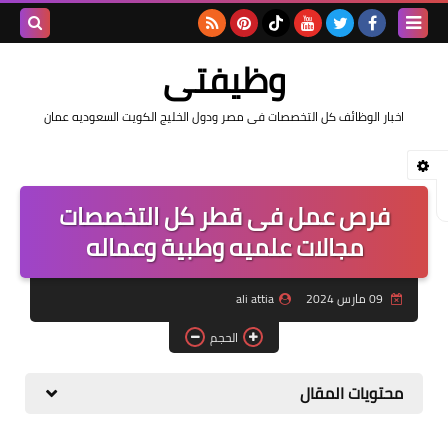
بحث هذه
وظيفتى
المدونة
اخبار الوظائف كل التخصصات فى مصر ودول الخليج الكويت السعوديه عمان
الإلكتروني
فرص عمل فى قطر كل التخصصات
مجالات علميه وطبية وعماله
09 مارس 2024
ali attia
الحجم
محتويات المقال