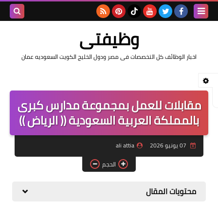
بحث هذه
وظيفتى
المدونة
اخبار الوظائف كل التخصصات فى مصر ودول الخليج الكويت السعوديه عمان
الإلكتروني
مقابلات للعمل بمجموعة مدارس كبرى
بالمملكة العربية السعودية (( الرياض ))
07 يونيو 2026
ali attia
الحجم
محتويات المقال