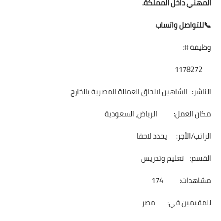
المهني داخل المملكة.
📞للتواصل واتساب
وظيفة #:
1178272
الناشر: الشاهين لالحاق العمالة المصرية يالخارج
مكان العمل: الرياض، السعودية
الراتب/الأجر: يحدد لاحقا
القسم: تعليم وتدريس
مشاهدات: 174
للمقيمين في: مصر