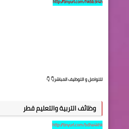
http://tinyurl.com/hk6b3r4h
للتواصل و التوظيف المباشر
👇
👇
وظائف التربية والتعليم قطر
http://tinyurl.com/bdha4khk