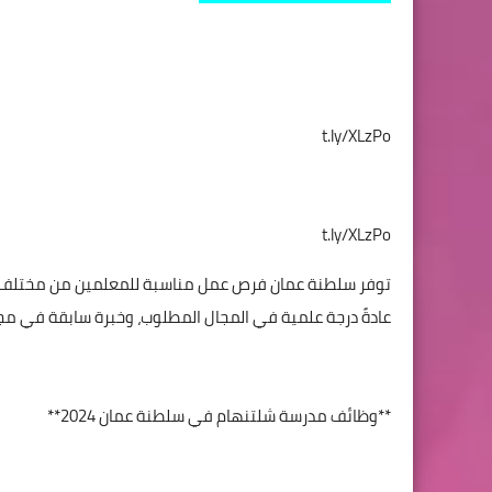
t.ly/XLzPo
t.ly/XLzPo
توفر سلطنة عمان فرص عمل مناسبة للمعلمين من مختلف ا
عادةً درجة علمية في المجال المطلوب، وخبرة سابقة في مج
**وظائف مدرسة شلتنهام في سلطنة عمان 2024**