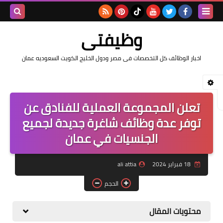
بحث هذه
وظيفتى
المدونة
اخبار الوظائف كل التخصصات فى مصر ودول الخليج الكويت السعوديه عمان
الإلكتروني
تعلن المجموعة العملية للفنادق عن
توفر عدة وظائف شاغرة جديدة لجميع
الجنسيات في عمان
18 فبراير 2024
ali attia
الحجم
محتويات المقال