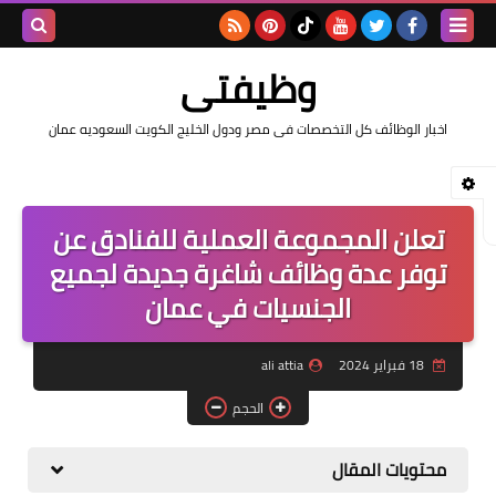
بحث هذه
وظيفتى
المدونة
اخبار الوظائف كل التخصصات فى مصر ودول الخليج الكويت السعوديه عمان
الإلكتروني
تعلن المجموعة العملية للفنادق عن
توفر عدة وظائف شاغرة جديدة لجميع
الجنسيات في عمان
18 فبراير 2024
ali attia
الحجم
محتويات المقال