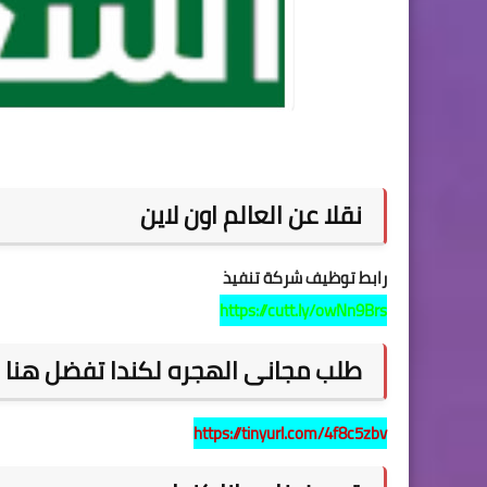
نقلا عن العالم اون لاين
رابط توظيف شركة تنفيذ
https://cutt.ly/owNn9Brs
طلب مجانى الهجره لكندا تفضل هنا
https://tinyurl.com/4f8c5zbv