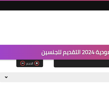
يم للجنسين
الحجم