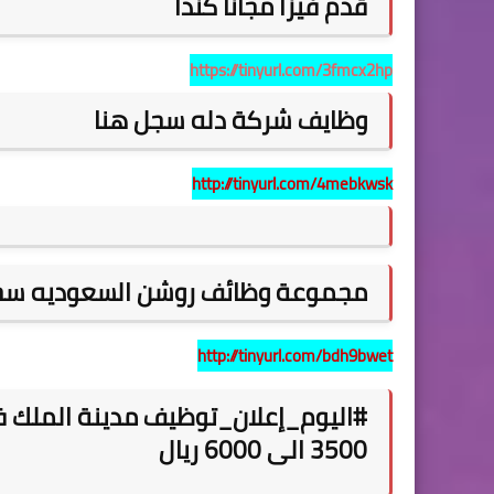
قدم فيزا مجانا كندا
https://tinyurl.com/3fmcx2hp
وظايف شركة دله سجل هنا
http://tinyurl.com/4mebkwsk
مجموعة وظائف روشن السعوديه س
http://tinyurl.com/bdh9bwet
#اليوم_إعلان_توظيف مدينة الملك فهد
3500 الى 6000 ريال