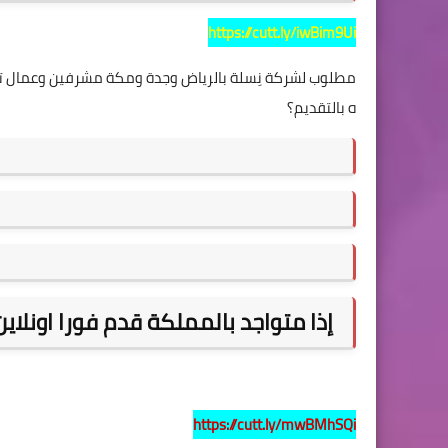
https://cutt.ly/iwBim9Ui
ه بالتقديم؟
إذا متواجد بالمملكة قدم فورا اونلاي
https://cutt.ly/mwBMhSQi