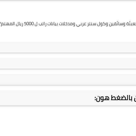
مطلوب لشركة نِسلة بالرياض وجدة ومكة مشرفين وعمال تعبئة وسائقين وكول سنتر عربي ومدخلات بيانات راتب ل 5000 ريال الم
ن بالضغط هون: