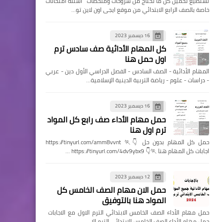
تستطيع تحميل كل ما تحتاج من شروحات وملخصات اسئله امتحانات
خاصة بالصف الرابع الابتدائي من موقع ايجى اون لاين تو…
16 ديسمبر 2023
كل المهام الأدائية صف سادس ترم
اول حمل هنا
المهام الأدائية - الصف السادس - الفصل الدراسي الأول دين - عربي
- دراسات - علوم - رياضة التربية الدينية الإسلامية…
16 ديسمبر 2023
حمل مهام الأداء صف رابع كل المواد
ترم اول هنا
حمل كل المهام بدون حل 👇🏃 https://tinyurl.com/amm8vvnt
اجابات كل المهام هنا 🏃👇 https://tinyurl.com/4dv9ybx9 …
12 ديسمبر 2023
حمل الان مهام الصف الخامس كل
المواد هنا بالتوفيق
حمل مهام الأداء الصف الخامس الابتدائي الترم الاول مع الاجابات
حمل مهام الأداء الصف الخامس الابتدائي الترم الا…