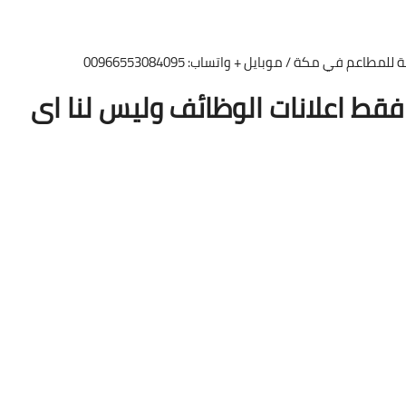
ي مكة ​/ موبايل + واتساب: 00966553084095
قط اعلانات الوظائف وليس لنا اى