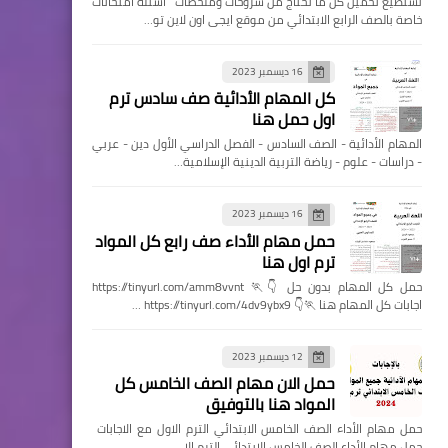
تستطيع تحميل كل ما تحتاج من شروحات وملخصات اسئله امتحانات
خاصة بالصف الرابع الابتدائي من موقع ايجى اون لاين تو…
16 ديسمبر 2023
كل المهام الأدائية صف سادس ترم
اول حمل هنا
المهام الأدائية - الصف السادس - الفصل الدراسي الأول دين - عربي
- دراسات - علوم - رياضة التربية الدينية الإسلامية…
16 ديسمبر 2023
حمل مهام الأداء صف رابع كل المواد
ترم اول هنا
حمل كل المهام بدون حل 👇🏃 https://tinyurl.com/amm8vvnt
اجابات كل المهام هنا 🏃👇 https://tinyurl.com/4dv9ybx9 …
12 ديسمبر 2023
حمل الان مهام الصف الخامس كل
المواد هنا بالتوفيق
حمل مهام الأداء الصف الخامس الابتدائي الترم الاول مع الاجابات
حمل مهام الأداء الصف الخامس الابتدائي الترم الا…