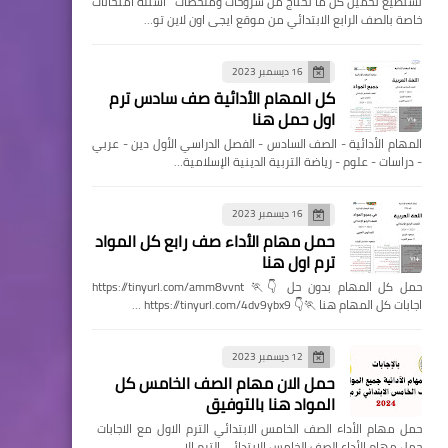
تستطيع تحميل كل ما تحتاج من شروحات وملخصات اسئله امتحانات
خاصة بالصف الرابع الابتدائي من موقع ايجى اون لاين تو…
16 ديسمبر 2023
كل المهام الأدائية صف سادس ترم
اول حمل هنا
المهام الأدائية - الصف السادس - الفصل الدراسي الأول دين - عربي
- دراسات - علوم - رياضة التربية الدينية الإسلامية…
16 ديسمبر 2023
حمل مهام الأداء صف رابع كل المواد
ترم اول هنا
حمل كل المهام بدون حل 👇🏃 https://tinyurl.com/amm8vvnt
اجابات كل المهام هنا 🏃👇 https://tinyurl.com/4dv9ybx9 …
12 ديسمبر 2023
حمل الان مهام الصف الخامس كل
المواد هنا بالتوفيق
حمل مهام الأداء الصف الخامس الابتدائي الترم الاول مع الاجابات
حمل مهام الأداء الصف الخامس الابتدائي الترم الا…