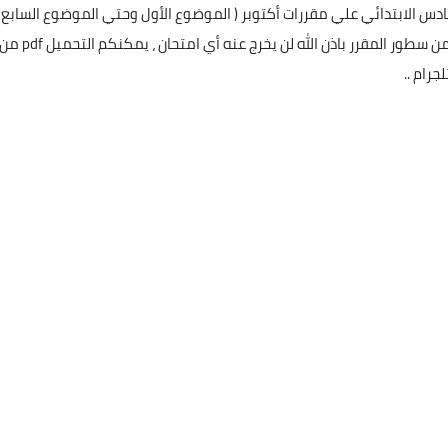
دس الابتدائي علي مقررات أكتوبر ( الموضوع الأول وحتي الموضوع السابع
) ، تشمل ( شرح + بنك اسئلة ) ، شلال اسئلة يغطي كل سطر من سطور المقرر باذن الله لن يخرج عنه أي امتحان ، يمكنكم التحميل f
جرام ..