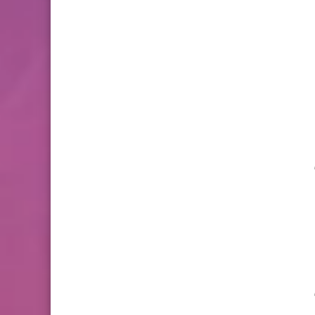
pd من
pd من