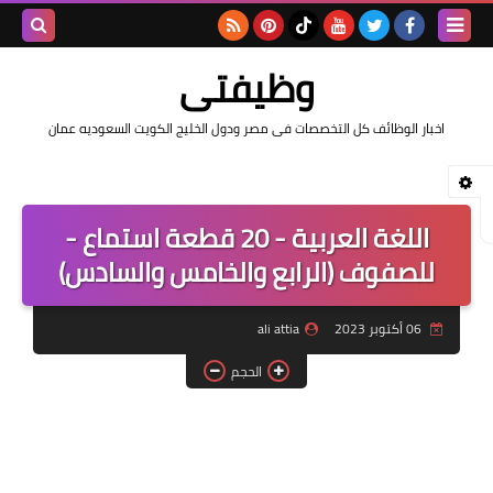
بحث هذه
وظيفتى
المدونة
اخبار الوظائف كل التخصصات فى مصر ودول الخليج الكويت السعوديه عمان
الإلكتروني
اللغة العربية - 20 قطعة استماع -
للصفوف (الرابع والخامس والسادس)
06 أكتوبر 2023
ali attia
الحجم