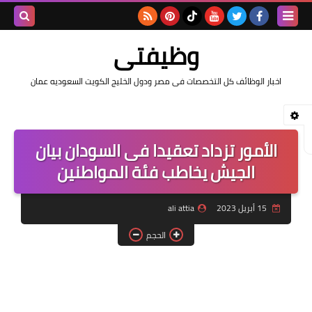
بحث هذه
وظيفتى
المدونة
اخبار الوظائف كل التخصصات فى مصر ودول الخليج الكويت السعوديه عمان
الإلكتروني
الأمور تزداد تعقيدا فى السودان بيان
الجيش يخاطب فئة المواطنين
15 أبريل 2023
ali attia
الحجم