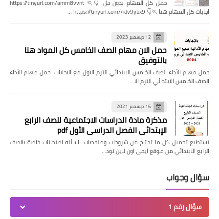
حمل كل المهام بدون حل 👇🏃 https://tinyurl.com/amm8vvnt
اجابات كل المهام هنا 🏃👇 https://tinyurl.com/4dv9ybx9 …
12 ديسمبر 2023
حمل الان مهام الصف الخامس كل المواد هنا
بالتوفيق
حمل مهام الأداء الصف الخامس الابتدائي الترم الاول مع الاجابات حمل مهام الأداء
الصف الخامس الابتدائي الترم الا…
16 ديسمبر 2021
مذكرة مادة الدراسات الاجتماعية للصف الرابع
الإبتدائي الفصل الدراسي الأول pdf
تستطيع تحميل كل ما تحتاج من شروحات وملخصات اسئله امتحانات خاصة بالصف
الرابع الابتدائي من موقع ايجى اون لاين تود…
سؤال وجواب
سؤال رقم 1