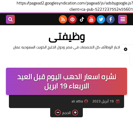
https://pagead2.googlesyndication.com/pagead/js/adsbygoogle.js?
client=ca-pub-5227237552455601
بحث هذه
وظيفتى
المدونة
اخبار الوظائف كل التخصصات فى مصر ودول الخليج الكويت السعوديه عمان
الإلكتروني
نشره اسعار الدهب اليوم قبل العيد
الاربعاء 19 ابريل
19 أبريل 2023
ali attia
الحجم