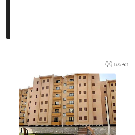
Pdf هنا 👇👇