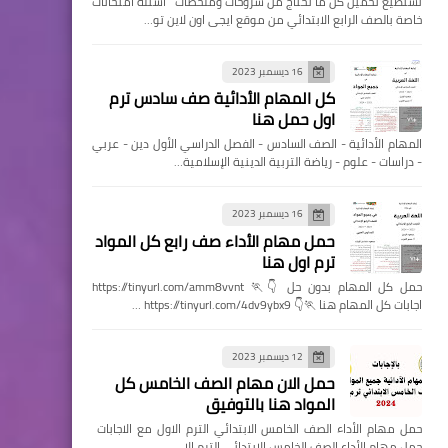
تستطيع تحميل كل ما تحتاج من شروحات وملخصات اسئله امتحانات
خاصة بالصف الرابع الابتدائي من موقع ايجى اون لاين تو…
16 ديسمبر 2023
كل المهام الأدائية صف سادس ترم
اول حمل هنا
المهام الأدائية - الصف السادس - الفصل الدراسي الأول دين - عربي
- دراسات - علوم - رياضة التربية الدينية الإسلامية…
16 ديسمبر 2023
حمل مهام الأداء صف رابع كل المواد
ترم اول هنا
حمل كل المهام بدون حل 👇🏃 https://tinyurl.com/amm8vvnt
اجابات كل المهام هنا 🏃👇 https://tinyurl.com/4dv9ybx9 …
12 ديسمبر 2023
حمل الان مهام الصف الخامس كل
المواد هنا بالتوفيق
حمل مهام الأداء الصف الخامس الابتدائي الترم الاول مع الاجابات
حمل مهام الأداء الصف الخامس الابتدائي الترم الا…