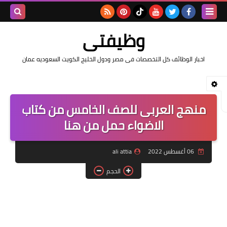
بحث هذه
وظيفتى
المدونة
اخبار الوظائف كل التخصصات فى مصر ودول الخليج الكويت السعوديه عمان
الإلكتروني
منهج العربى للصف الخامس من كتاب
الاضواء حمل من هنا
06 أغسطس 2022
ali attia
الحجم