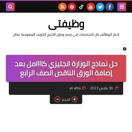
بحث هذه
وظيفتى
المدونة
اخبار الوظائف كل التخصصات فى مصر ودول الخليج الكويت السعوديه عمان
الإلكتروني
حل نماذج الوزارة انجليزي كاااامل بعد
إضافة الورق الناقص الصف الرابع
30 مارس 2023
ali attia
الحجم