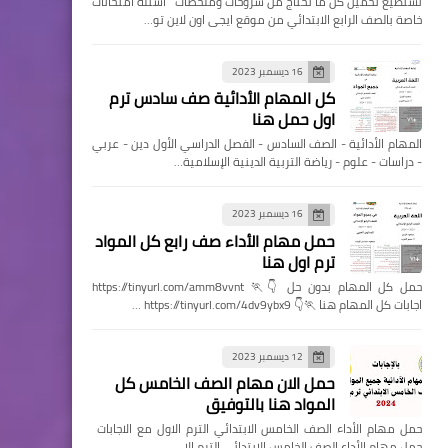
تستطيع تحميل كل ما تحتاج من شروحات وملخصات اسئله امتحانات
خاصة بالصف الرابع الابتدائي من موقع ايجى اون لاين تو…
16 ديسمبر 2023
كل المهام الأدائية صف سادس ترم
اول حمل هنا
المهام الأدائية - الصف السادس - الفصل الدراسي الأول دين - عربي
- دراسات - علوم - رياضة التربية الدينية الإسلامية…
16 ديسمبر 2023
حمل مهام الأداء صف رابع كل المواد
ترم اول هنا
حمل كل المهام بدون حل 👇🏃 https://tinyurl.com/amm8vvnt
اجابات كل المهام هنا 🏃👇 https://tinyurl.com/4dv9ybx9 …
12 ديسمبر 2023
حمل الان مهام الصف الخامس كل
المواد هنا بالتوفيق
حمل مهام الأداء الصف الخامس الابتدائي الترم الاول مع الاجابات
حمل مهام الأداء الصف الخامس الابتدائي الترم الا…