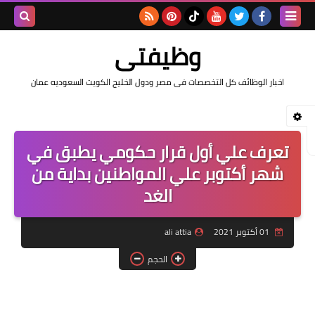
بحث هذه
وظيفتى
المدونة
اخبار الوظائف كل التخصصات فى مصر ودول الخليج الكويت السعوديه عمان
الإلكتروني
تعرف علي أول قرار حكومي يطبق في
شهر أكتوبر علي المواطنين بداية من
الغد
01 أكتوبر 2021
ali attia
الحجم