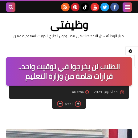
بحث هذه
وظيفتى
المدونة
اخبار الوظائف كل التخصصات فى مصر ودول الخليج الكويت السعوديه عمان
الإلكتروني
الطلاب لن يخرجوا في توقيت واحد..
قرارات هامة من وزارة التعليم
11 أكتوبر 2021
ali attia
الحجم