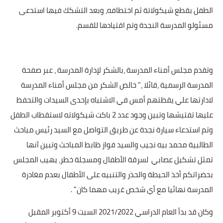
الطفل بقطع شيكولاتة ثم اختطافه، وبعد التشكك فيها استدعى
مسئولو المدرسة النجدة وتم اقتيادها للقسم.
وتقدم مجلس أمناء المدرسة ،بالشكر لإدارة المدرسة ، عبر صفحة
المدرسة الرسمية ،قائلا ،" خالص الشكر من مجلس أمناء المدرسة
لادارتها علي يقظتهم أمس في الاشتباه بإحدى السیدات والتحفظ
عليها تفتيشها وتبین وجود عدد 2 باکت شيكولاته لاستقطاب الطفل
وتم استدعاء سيارة نجدة عن طريق التواصل مع السید رئیس مباحث
الطالبية محمد بيه نجيب والسید فواز ظابط المباحث وتبین آنها
تمثل تشكيل عصابي
لسرقة الأطفال ومسجلة خطر، يهيب المجلس
بحضراتكم أخذ الحيطة والحذر والتنبیه على الأطفال بعدم مغادرة
المدرسة نهائیا مع أي شخص غريب مهما كان" .
وكان قد بدأ العام الدراسي 2021/2022 السبت 9 أكتوبر المقبل