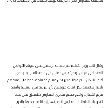
تعليمات للمدارس باجراء تدريبات توعية للطلاب من الاختطاف 54012
وقال نائب وزير التعليم عبر حسابه الرسمي علي موقع التواصل
الاجتماعي فيس بوك ،" درس عملي في الاختطاف ، ربنا يحمي
أطفالنا ..كل التحية والتقدير لكل معلم ومعلمه اخذوا على عاتقهم
تأدية رسالتهم بكل آمانه مؤمنين بأن التربية قبل التعليم وأنهم
مربو الأجيال ، وادعو جميع مديري المدارس بتنسيق مثل هذه
التدريبات لأطفالنا بالمدارس لتوعيتهم إيمانا منا جميعاً بالدور