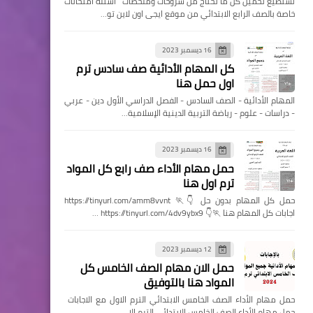
تستطيع تحميل كل ما تحتاج من شروحات وملخصات اسئله امتحانات
خاصة بالصف الرابع الابتدائي من موقع ايجى اون لاين تو…
16 ديسمبر 2023
كل المهام الأدائية صف سادس ترم
اول حمل هنا
المهام الأدائية - الصف السادس - الفصل الدراسي الأول دين - عربي
- دراسات - علوم - رياضة التربية الدينية الإسلامية…
16 ديسمبر 2023
حمل مهام الأداء صف رابع كل المواد
ترم اول هنا
حمل كل المهام بدون حل 👇🏃 https://tinyurl.com/amm8vvnt
اجابات كل المهام هنا 🏃👇 https://tinyurl.com/4dv9ybx9 …
12 ديسمبر 2023
حمل الان مهام الصف الخامس كل
المواد هنا بالتوفيق
حمل مهام الأداء الصف الخامس الابتدائي الترم الاول مع الاجابات
حمل مهام الأداء الصف الخامس الابتدائي الترم الا…