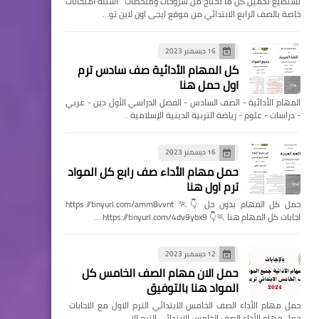
تستطيع تحميل كل ما تحتاج من شروحات وملخصات اسئله امتحانات
خاصة بالصف الرابع الابتدائي من موقع ايجى اون لاين تو…
16 ديسمبر 2023
كل المهام الأدائية صف سادس ترم
اول حمل هنا
المهام الأدائية - الصف السادس - الفصل الدراسي الأول دين - عربي
- دراسات - علوم - رياضة التربية الدينية الإسلامية…
16 ديسمبر 2023
حمل مهام الأداء صف رابع كل المواد
ترم اول هنا
حمل كل المهام بدون حل 👇🏃 https://tinyurl.com/amm8vvnt
اجابات كل المهام هنا 🏃👇 https://tinyurl.com/4dv9ybx9 …
12 ديسمبر 2023
حمل الان مهام الصف الخامس كل
المواد هنا بالتوفيق
حمل مهام الأداء الصف الخامس الابتدائي الترم الاول مع الاجابات
حمل مهام الأداء الصف الخامس الابتدائي الترم الا…