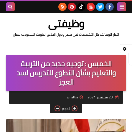
بحث هذه
وظيفتى
المدونة
اخبار الوظائف كل التخصصات فى مصر ودول الخليج الكويت السعوديه عمان
الإلكتروني
الخميس : توجيه جديد من التربية
والتعليم بشأن التطوع للتدريس لسد
العجز
23 سبتمبر 2021
ali attia
الحجم