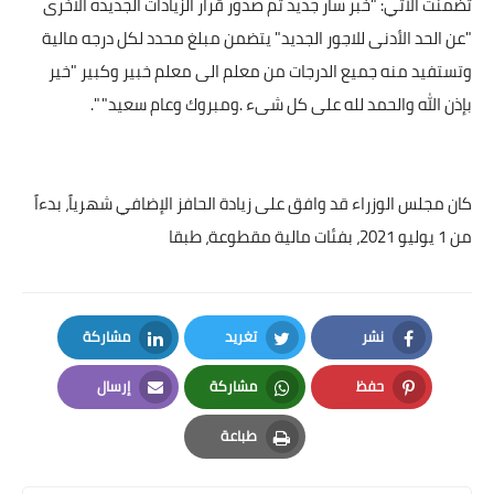
تضمنت الآتي: "خبر سار جديد تم صدور قرار الزيادات الجديده الاخرى
"عن الحد الأدنى للاجور الجديد" يتضمن مبلغ محدد لكل درجه مالية
وتستفيد منه جميع الدرجات من معلم الى معلم خبير وكبير "خير
بإذن الله والحمد لله على كل شىء .ومبروك وعام سعيد" ".
كان مجلس الوزراء قد وافق على زيادة الحافز الإضافي شهرياً، بدءاً
من 1 يوليو 2021، بفئات مالية مقطوعة، طبقا
نشر
تغريد
مشاركة
LinkedIn
Twitter
Facebook
حفظ
مشاركة
إرسال
Email
Whatsapp
Pinterest
طباعة
Print