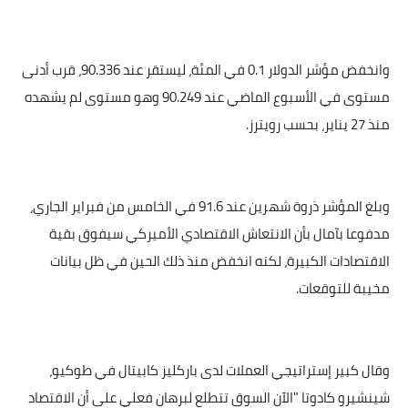
وانخفض مؤشر الدولار 0.1 في المئة، ليستقر عند 90.336، قرب أدنى
مستوى في الأسبوع الماضي عند 90.249 وهو مستوى لم يشهده
منذ 27 يناير، بحسب رويترز.
وبلغ المؤشر ذروة شهرين عند 91.6 في الخامس من فبراير الجاري،
مدفوعا بآمال بأن الانتعاش الاقتصادي الأميركي سيفوق بقية
الاقتصادات الكبيرة، لكنه انخفض منذ ذلك الحين في ظل بيانات
مخيبة للتوقعات.
وقال كبير إستراتيجي العملات لدى باركليز كابيتال في طوكيو،
شينشيرو كادوتا "الآن السوق تتطلع لبرهان فعلي على أن الاقتصاد