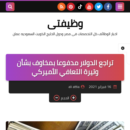
بحث هذه
وظيفتى
المدونة
اخبار الوظائف كل التخصصات فى مصر ودول الخليج الكويت السعوديه عمان
الإلكتروني
تراجع الدولار مدفوعا بمخاوف بشأن
وتيرة التعافي الأميركي
16 فبراير 2021
ali attia
الحجم